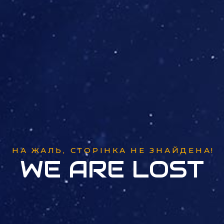
НА ЖАЛЬ, СТОРІНКА НЕ ЗНАЙДЕНА!
W
E
A
R
E
L
O
S
T