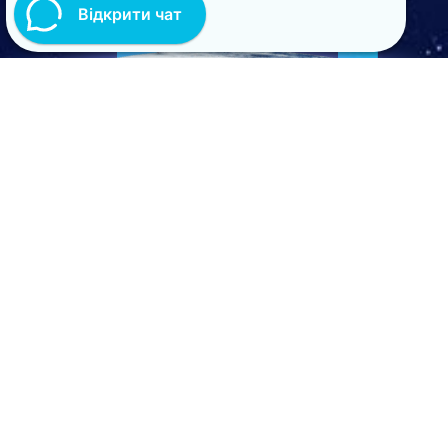
Відкрити чат
НА ГОЛОВНУ
Світ
студійного
караоке
.
Ukraine